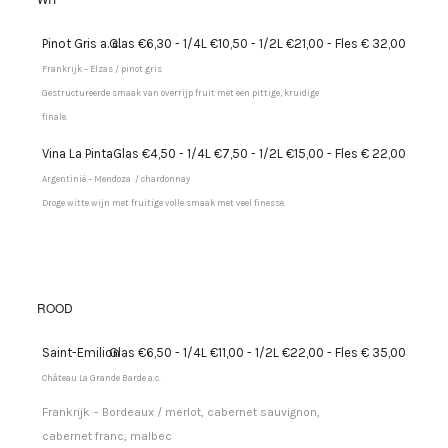
Pinot Gris a. c.
Glas €6,30 - 1/4L €10,50 - 1/2L €21,00 - Fles € 32,00
Frankrijk – Elzas / pinot gris
Gestructureerde smaak van overrijp fruit met een pittige, kruidige
finale.
Vina La Pinta
Glas €4,50 - 1/4L €7,50 - 1/2L €15,00 - Fles € 22,00
Argentinië – Mendoza / chardonnay
Droge witte wijn met fruitige volle smaak met veel finesse.
ROOD
Saint-Emilion
Glas €6,50 - 1/4L €11,00 - 1/2L €22,00 - Fles € 35,00
Château La Grande Barde a.c.
Frankrijk – Bordeaux / merlot, cabernet sauvignon,
cabernet franc, malbec