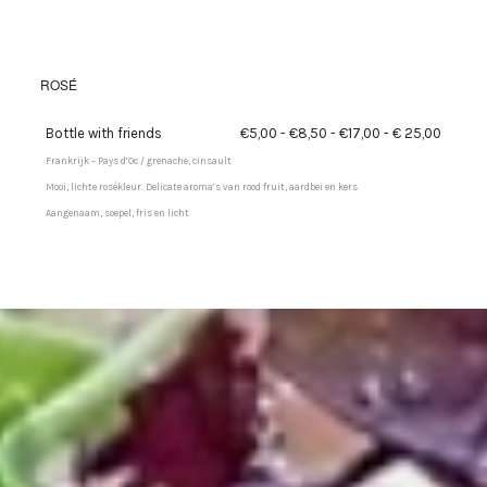
ROSÉ
Bottle with friends
€5,00 - €8,50 - €17,00 - € 25,00
Frankrijk – Pays d’Oc / grenache, cinsault
Mooi, lichte rosékleur. Delicate aroma’s van rood fruit, aardbei en kers
Aangenaam, soepel, fris en licht