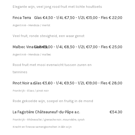
Elegante wijn, veel jong rood fruit met lichte houttoets
Finca Terra
Glas €4,50 - 1/4L €7,50 - 1/2L €15,00 - Fles € 22,00
Argentinië – Mendoza / merlot
Veel fruit, ronde stevigheid, een waar genot
Malbec Vina La Pinta
Glas €5,00 - 1/4L €8,50 - 1/2L €17,00 - Fles € 25,00
Argentinië – Mendoza / malbec
Rood fruit met mooi evenwicht tussen zuren en
tannines
Pinot Noir a.c.
Glas €5,60 - 1/4L €9,50 - 1/2L €19,00 - Fles € 28,00
Frankrijk – Elzas / pinot noir
Rode gekoelde wijn, soepel en fruitig in de mond
La Fagotière Châteauneuf-du-Pâpe a.c.
€54.30
Frankrijk – Rhônevallei / grenache noir, mourvèdre, syrah
Kracht en finesse samengesmolten in één wijn